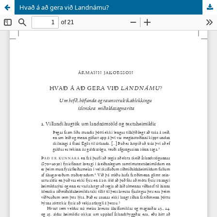
Hvað á að gera við Landnámu?