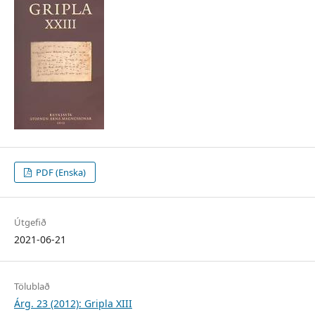
PDF (Enska)
Útgefið
2021-06-21
Tölublað
Árg. 23 (2012): Gripla XIII