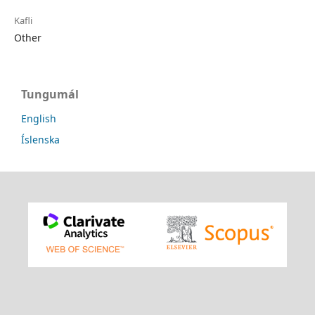
Kafli
Other
Tungumál
English
Íslenska